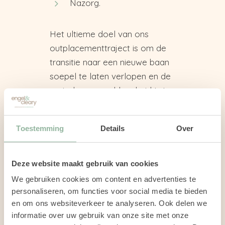
Nazorg.
Het ultieme doel van ons
outplacementtraject is om de
transitie naar een nieuwe baan
soepel te laten verlopen en de
periode van werkloosheid tot
een minimum te beperken.
Neem vrijblijvend contact met
Toestemming
Details
Over
ons op om jouw situatie en
opties te bespreken.
Deze website maakt gebruik van cookies
We gebruiken cookies om content en advertenties te
BEL DIRECT 075 - 207 30 12
personaliseren, om functies voor social media te bieden
en om ons websiteverkeer te analyseren. Ook delen we
STUUR EEN EMAIL
informatie over uw gebruik van onze site met onze