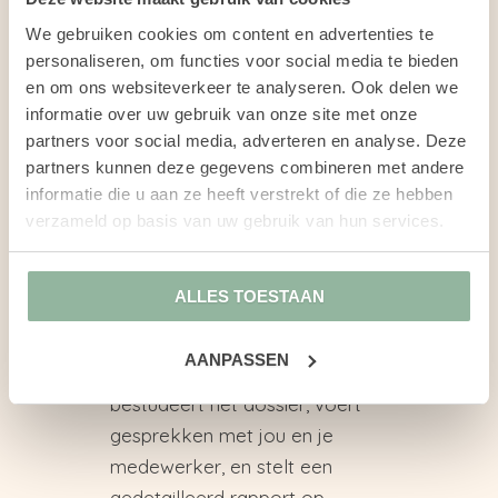
bij jou als werkgever?
We gebruiken cookies om content en advertenties te
Moet er worden gezocht
personaliseren, om functies voor social media te bieden
naar ander passend werk
en om ons websiteverkeer te analyseren. Ook delen we
bij een andere werkgever?
informatie over uw gebruik van onze site met onze
partners voor social media, adverteren en analyse. Deze
Een gecertificeerde en
partners kunnen deze gegevens combineren met andere
geregistreerde
informatie die u aan ze heeft verstrekt of die ze hebben
arbeidsdeskundige voert dit
verzameld op basis van uw gebruik van hun services.
onderzoek uit, meestal binnen
een periode van ongeveer
ALLES TOESTAAN
twee weken. Tijdens dit proces
verzamelt hij of zij relevante
AANPASSEN
informatie, organiseert en
bestudeert het dossier, voert
gesprekken met jou en je
medewerker, en stelt een
gedetailleerd rapport op.