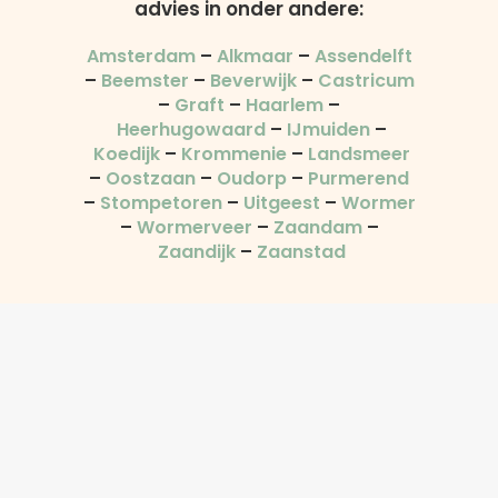
advies in onder andere:
Amsterdam
–
Alkmaar
–
Assendelft
–
Beemster
–
Beverwijk
–
Castricum
–
Graft
–
Haarlem
–
Heerhugowaard
–
IJmuiden
–
Koedijk
–
Krommenie
–
Landsmeer
–
Oostzaan
–
Oudorp
–
Purmerend
–
Stompetoren
–
Uitgeest
–
Wormer
–
Wormerveer
–
Zaandam
–
Zaandijk
–
Zaanstad