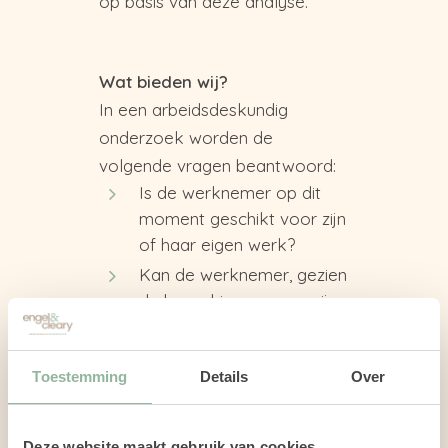
op basis van deze analyse.
Wat bieden wij?
In een arbeidsdeskundig
onderzoek worden de
volgende vragen beantwoord:
Is de werknemer op dit
moment geschikt voor zijn
of haar eigen werk?
Kan de werknemer, gezien
de beperkingen, weer zijn
of haar eigen werk gaan
doen?
Toestemming
Details
Over
Kan het huidige werk
worden aangepast?
Is er ander passend werk
Deze website maakt gebruik van cookies