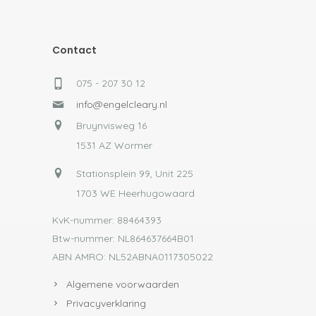
Contact
075 - 207 30 12
info@engelcleary.nl
Bruynvisweg 16
1531 AZ Wormer
Stationsplein 99, Unit 225
1703 WE Heerhugowaard
KvK-nummer: 88464393
Btw-nummer: NL864637664B01
ABN AMRO: NL52ABNA0117305022
Algemene voorwaarden
Privacyverklaring