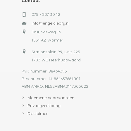
Contact
075 - 207 30 12
info@engelcleary.nl
Bruynvisweg 16
1531 AZ Wormer
Stationsplein 99, Unit 225
1703 WE Heerhugowaard
KvK-nummer: 88464393
Btw-nummer: NL864637664B01
ABN AMRO: NL52ABNA0117305022
Algemene voorwaarden
Privacyverklaring
Disclaimer