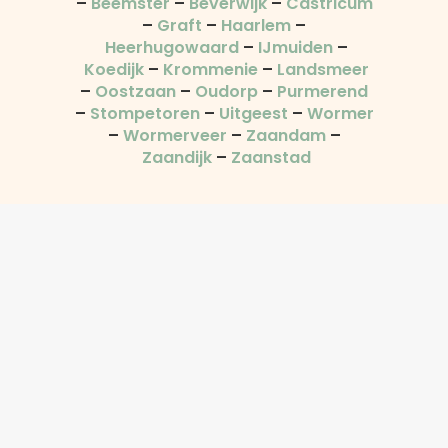
–
Beemster
–
Beverwijk
–
Castricum
–
Graft
–
Haarlem
–
Heerhugowaard
–
IJmuiden
–
Koedijk
–
Krommenie
–
Landsmeer
–
Oostzaan
–
Oudorp
–
Purmerend
–
Stompetoren
–
Uitgeest
–
Wormer
–
Wormerveer
–
Zaandam
–
Zaandijk
–
Zaanstad