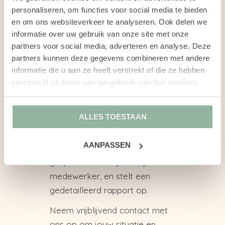
naar ander passend werk
personaliseren, om functies voor social media te bieden
bij een andere werkgever?
en om ons websiteverkeer te analyseren. Ook delen we
informatie over uw gebruik van onze site met onze
Een gecertificeerde en
partners voor social media, adverteren en analyse. Deze
geregistreerde
partners kunnen deze gegevens combineren met andere
arbeidsdeskundige voert dit
informatie die u aan ze heeft verstrekt of die ze hebben
onderzoek uit, meestal binnen
verzameld op basis van uw gebruik van hun services.
een periode van ongeveer
twee weken. Tijdens dit proces
ALLES TOESTAAN
verzamelt hij of zij relevante
informatie, organiseert en
AANPASSEN
bestudeert het dossier, voert
gesprekken met jou en je
medewerker, en stelt een
gedetailleerd rapport op.
Neem vrijblijvend contact met
ons op om jouw situatie en