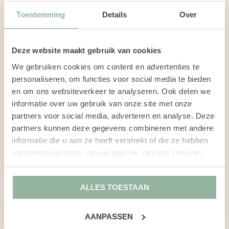
Actieplan opstellen.
Toestemming
Details
Over
Uitvoering.
Meten en reflecteren.
Deze website maakt gebruik van cookies
Eindevaluatie.
We gebruiken cookies om content en advertenties te
personaliseren, om functies voor social media te bieden
Neem vrijblijvend contact met
en om ons websiteverkeer te analyseren. Ook delen we
ons op om jouw
informatie over uw gebruik van onze site met onze
coachingsvraagstuk en opties
partners voor social media, adverteren en analyse. Deze
te bespreken.
partners kunnen deze gegevens combineren met andere
informatie die u aan ze heeft verstrekt of die ze hebben
verzameld op basis van uw gebruik van hun services.
BEL DIRECT 075 - 207 30 12
ALLES TOESTAAN
STUUR EEN EMAIL
AANPASSEN