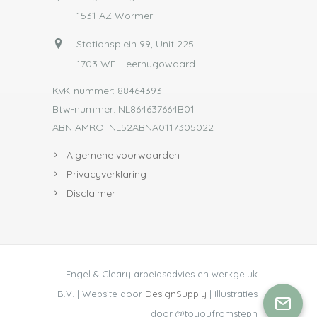
1531 AZ Wormer
Stationsplein 99, Unit 225
1703 WE Heerhugowaard
KvK-nummer: 88464393
Btw-nummer: NL864637664B01
ABN AMRO: NL52ABNA0117305022
Algemene voorwaarden
Privacyverklaring
Disclaimer
Engel & Cleary arbeidsadvies en werkgeluk
B.V. | Website door
DesignSupply
| Illustraties
door @toyoufromsteph