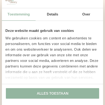
zelfbewustzijn.
Doelen bepalen.
Ontwikkelingsplan maken.
Toestemming
Details
Over
Actieplan opstellen.
Uitvoering.
Deze website maakt gebruik van cookies
Meten en reflecteren.
We gebruiken cookies om content en advertenties te
Eindevaluatie.
personaliseren, om functies voor social media te bieden
en om ons websiteverkeer te analyseren. Ook delen we
Neem vrijblijvend contact met
informatie over uw gebruik van onze site met onze
ons op om jouw
partners voor social media, adverteren en analyse. Deze
coachingsvraagstuk en opties
partners kunnen deze gegevens combineren met andere
te bespreken.
informatie die u aan ze heeft verstrekt of die ze hebben
verzameld op basis van uw gebruik van hun services.
BEL DIRECT 075 - 207 30 12
ALLES TOESTAAN
STUUR EEN EMAIL