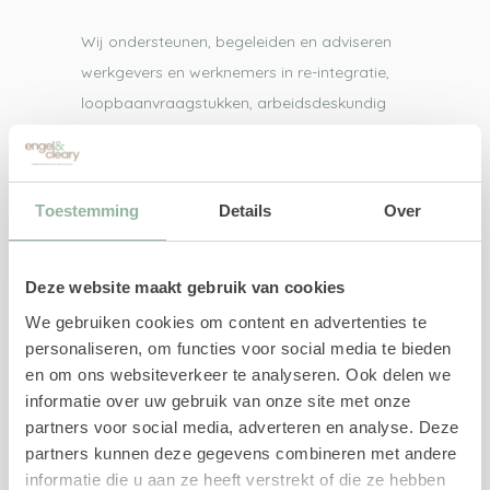
Wij ondersteunen, begeleiden en adviseren
werkgevers en werknemers in re-integratie,
loopbaanvraagstukken, arbeidsdeskundig
advies en persoonlijke ontwikkeling.
Toestemming
Details
Over
Direct naar
UWV-trajecten
Deze website maakt gebruik van cookies
Re-integratiebegeleiding
We gebruiken cookies om content en advertenties te
Re-integratie 1e spoor
personaliseren, om functies voor social media te bieden
Re-integratie 2e spoor
en om ons websiteverkeer te analyseren. Ook delen we
Re-integratie 1e en 2e spoor
informatie over uw gebruik van onze site met onze
Loopbaanbegeleiding
partners voor social media, adverteren en analyse. Deze
Loopbaancheck
partners kunnen deze gegevens combineren met andere
Loopbaananalyse
informatie die u aan ze heeft verstrekt of die ze hebben