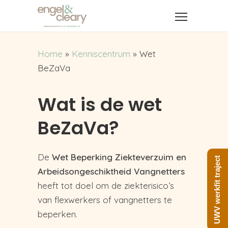
Home
»
Kenniscentrum
»
Wet
BeZaVa
Wat is de wet
BeZaVa?
De
Wet Beperking Ziekteverzuim en
UWV werkfit traject
Arbeidsongeschiktheid
Vangnetters
heeft tot doel om de ziekterisico’s
van flexwerkers of vangnetters te
beperken.