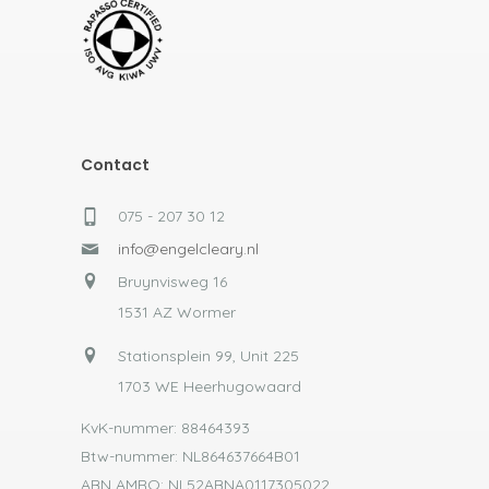
Contact
075 - 207 30 12
info@engelcleary.nl
Bruynvisweg 16
1531 AZ Wormer
Stationsplein 99, Unit 225
1703 WE Heerhugowaard
KvK-nummer: 88464393
Btw-nummer: NL864637664B01
ABN AMRO: NL52ABNA0117305022