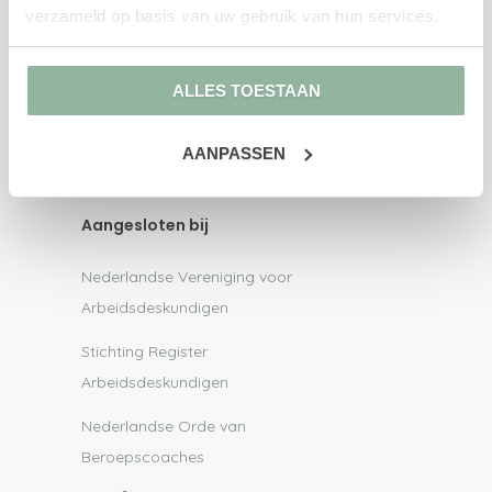
AD onderzoek en advies
verzameld op basis van uw gebruik van hun services.
AD onderzoek
Outplacement
ALLES TOESTAAN
Kenniscentrum
Vraag & antwoord
AANPASSEN
Blogs
Aangesloten bij
Nederlandse Vereniging voor
Arbeidsdeskundigen
Stichting Register
Arbeidsdeskundigen
Nederlandse Orde van
Beroepscoaches