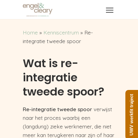
Home
»
Kenniscentrum
»
Re-
integratie tweede spoor
Wat is re-
integratie
tweede spoor?
UWV werkfit traject
Re-integratie tweede spoor
verwijst
naar het proces waarbij een
(langdurig) zieke werknemer, die niet
meer kan terugkeren naar zijn of haar