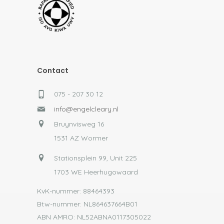
Contact
075 - 207 30 12
info@engelcleary.nl
Bruynvisweg 16
1531 AZ Wormer
Stationsplein 99, Unit 225
1703 WE Heerhugowaard
KvK-nummer: 88464393
Btw-nummer: NL864637664B01
ABN AMRO: NL52ABNA0117305022