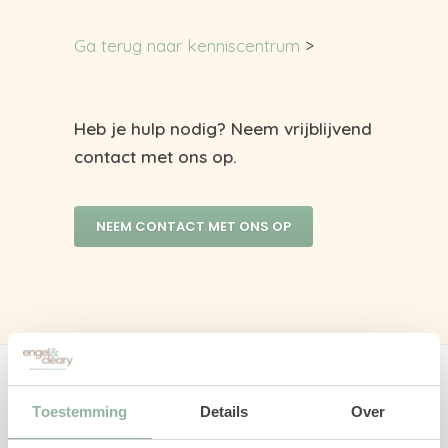
Ga terug naar kenniscentrum
>
Heb je hulp nodig? Neem vrijblijvend
contact met ons op.
NEEM CONTACT MET ONS OP
Over Engel & Cleary arbeidsadvies en
Toestemming
Details
Over
werkgeluk B.V.