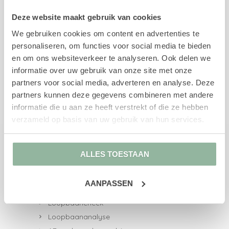
Wij ondersteunen, begeleiden en adviseren
Deze website maakt gebruik van cookies
werkgevers en werknemers in re-integratie,
We gebruiken cookies om content en advertenties te
loopbaanvraagstukken, arbeidsdeskundig
personaliseren, om functies voor social media te bieden
advies en persoonlijke ontwikkeling.
en om ons websiteverkeer te analyseren. Ook delen we
informatie over uw gebruik van onze site met onze
partners voor social media, adverteren en analyse. Deze
partners kunnen deze gegevens combineren met andere
Direct naar
informatie die u aan ze heeft verstrekt of die ze hebben
verzameld op basis van uw gebruik van hun services.
UWV-trajecten
Re-integratiebegeleiding
Re-integratie 1e spoor
ALLES TOESTAAN
Re-integratie 2e spoor
Re-integratie 1e en 2e spoor
AANPASSEN
Loopbaanbegeleiding
Loopbaancheck
Loopbaananalyse