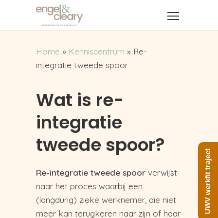
Home
»
Kenniscentrum
»
Re-
integratie tweede spoor
Wat is re-
integratie
tweede spoor?
UWV werkfit traject
Re-integratie tweede spoor
verwijst
naar het proces waarbij een
(langdurig) zieke werknemer, die niet
meer kan terugkeren naar zijn of haar