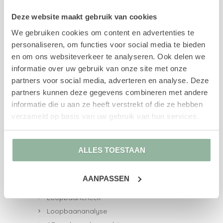
Wij ondersteunen, begeleiden en adviseren
Deze website maakt gebruik van cookies
werkgevers en werknemers in re-integratie,
We gebruiken cookies om content en advertenties te
loopbaanvraagstukken, arbeidsdeskundig
personaliseren, om functies voor social media te bieden
advies en persoonlijke ontwikkeling.
en om ons websiteverkeer te analyseren. Ook delen we
informatie over uw gebruik van onze site met onze
partners voor social media, adverteren en analyse. Deze
partners kunnen deze gegevens combineren met andere
Direct naar
informatie die u aan ze heeft verstrekt of die ze hebben
verzameld op basis van uw gebruik van hun services.
UWV-trajecten
Re-integratiebegeleiding
Re-integratie 1e spoor
ALLES TOESTAAN
Re-integratie 2e spoor
Re-integratie 1e en 2e spoor
AANPASSEN
Loopbaanbegeleiding
Loopbaancheck
Loopbaananalyse