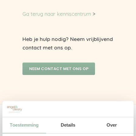
Ga terug naar kenniscentrum
>
Heb je hulp nodig? Neem vrijblijvend
contact met ons op.
NEEM CONTACT MET ONS OP
Over Engel & Cleary arbeidsadvies en
Toestemming
Details
Over
werkgeluk B.V.