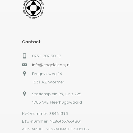
Contact
075 - 207 30 12
info@engelcleary.nl
Bruynvisweg 16
1531 AZ Wormer
Stationsplein 99, Unit 225
1703 WE Heerhugowaard
KvK-nummer: 88464393
Btw-nummer: NL864637664B01
ABN AMRO: NL52ABNA0117305022