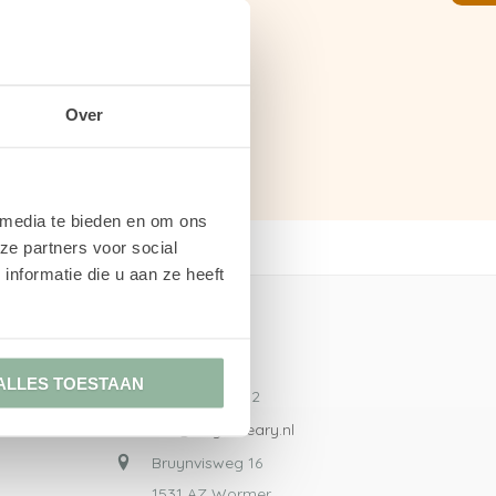
Over
 media te bieden en om ons
ze partners voor social
nformatie die u aan ze heeft
Contact
ALLES TOESTAAN
075 - 207 30 12
info@engelcleary.nl
Bruynvisweg 16
1531 AZ Wormer