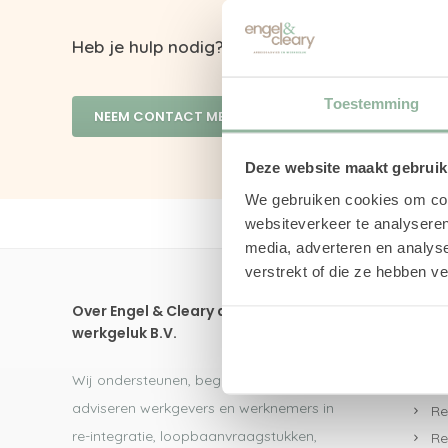
Heb je hulp nodig? Neem vrijblijvend contact 
Toestemming
NEEM CONTACT MET ONS OP
Deze website maakt gebruik
We gebruiken cookies om cont
websiteverkeer te analyseren
media, adverteren en analys
verstrekt of die ze hebben v
Over Engel & Cleary arbeidsadvies en
Dire
werkgeluk B.V.
UW
Wij ondersteunen, begeleiden en
Re
adviseren werkgevers en werknemers in
Re
re-integratie, loopbaanvraagstukken,
Re