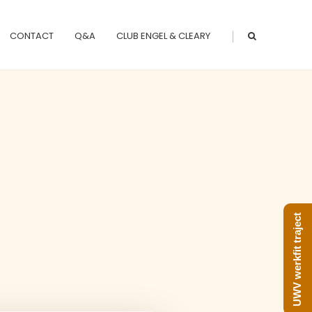
|
CONTACT
Q&A
CLUB ENGEL & CLEARY
UWV werkfit traject