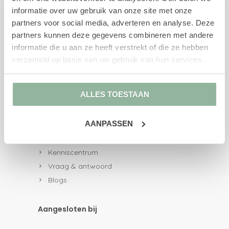
UWV-trajecten
informatie over uw gebruik van onze site met onze
Re-integratiebegeleiding
partners voor social media, adverteren en analyse. Deze
Re-integratie 1e spoor
partners kunnen deze gegevens combineren met andere
Re-integratie 2e spoor
informatie die u aan ze heeft verstrekt of die ze hebben
Re-integratie 1e en 2e spoor
verzameld op basis van uw gebruik van hun services.
Loopbaanbegeleiding
Loopbaancheck
ALLES TOESTAAN
Loopbaananalyse
AD onderzoek en advies
AANPASSEN
AD onderzoek
Outplacement
Kenniscentrum
Vraag & antwoord
Blogs
Aangesloten bij