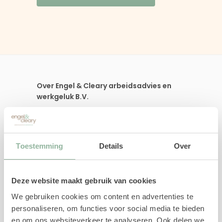
Over Engel & Cleary arbeidsadvies en
werkgeluk B.V.
Wij ondersteunen, begeleiden en adviseren
werkgevers en werknemers in re-integratie,
Toestemming
Details
Over
loopbaanvraagstukken, arbeidsdeskundig
advies en persoonlijke ontwikkeling.
Deze website maakt gebruik van cookies
We gebruiken cookies om content en advertenties te
Direct naar
personaliseren, om functies voor social media te bieden
en om ons websiteverkeer te analyseren. Ook delen we