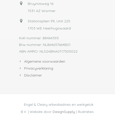
Bruynvisweg 16
1531 AZ Wormer
Stationsplein 99, Unit 225
1703 WE Heerhugowaard
KvK-nummer: 88464393
Btw-nummer: NL864637664B01
ABN AMRO: NL52ABNA0117305022
Algemene voorwaarden
Privacyverklaring
Disclaimer
Engel & Cleary arbeidsadvies en werkgeluk
B.V. | Website door
DesignSupply
| Illustraties