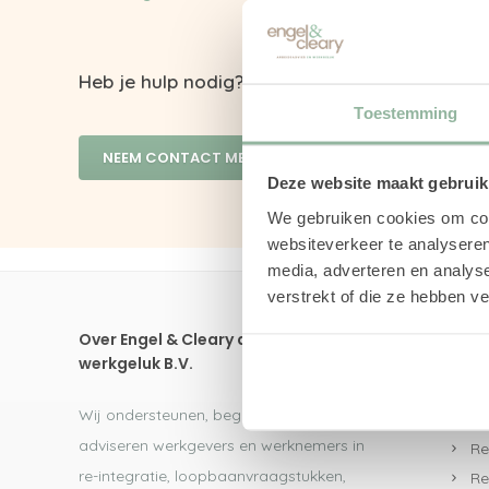
Heb je hulp nodig? Neem vrijblijvend contact 
Toestemming
NEEM CONTACT MET ONS OP
Deze website maakt gebruik
We gebruiken cookies om cont
websiteverkeer te analyseren
media, adverteren en analys
verstrekt of die ze hebben v
Over Engel & Cleary arbeidsadvies en
Dire
werkgeluk B.V.
UW
Wij ondersteunen, begeleiden en
Re
adviseren werkgevers en werknemers in
Re
re-integratie, loopbaanvraagstukken,
Re