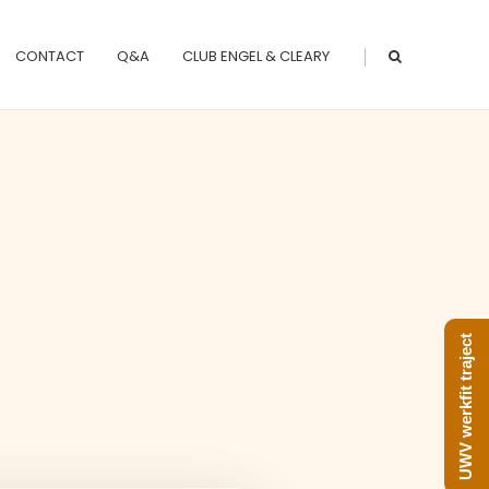
|
CONTACT
Q&A
CLUB ENGEL & CLEARY
UWV werkfit traject