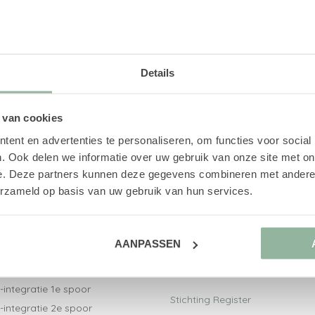
met ons op.
Details
 van cookies
ent en advertenties te personaliseren, om functies voor social
. Ook delen we informatie over uw gebruik van onze site met on
e. Deze partners kunnen deze gegevens combineren met andere i
erzameld op basis van uw gebruik van hun services.
ct naar
Aangesloten bij
AANPASSEN
V-trajecten
Nederlandse Vereniging voor
-integratiebegeleiding
Arbeidsdeskundigen
-integratie 1e spoor
Stichting Register
-integratie 2e spoor