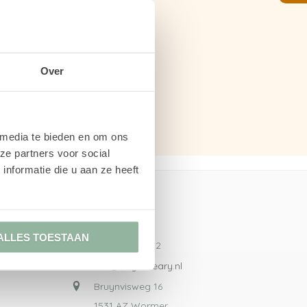
Over
 media te bieden en om ons
ze partners voor social
nformatie die u aan ze heeft
Contact
ALLES TOESTAAN
075 - 207 30 12
info@engelcleary.nl
Bruynvisweg 16
1531 AZ Wormer