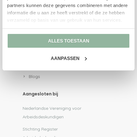
Re-integratie 1e en 2e spoor
partners kunnen deze gegevens combineren met andere
Loopbaanbegeleiding
informatie die u aan ze heeft verstrekt of die ze hebben
Loopbaancheck
verzameld op basis van uw gebruik van hun services.
Loopbaananalyse
AD onderzoek en advies
ALLES TOESTAAN
AD onderzoek
Outplacement
AANPASSEN
Kenniscentrum
Vraag & antwoord
Blogs
Aangesloten bij
Nederlandse Vereniging voor
Arbeidsdeskundigen
Stichting Register