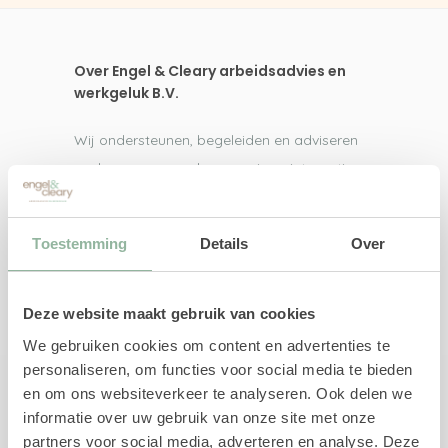
Over Engel & Cleary arbeidsadvies en
werkgeluk B.V.
Wij ondersteunen, begeleiden en adviseren
werkgevers en werknemers in re-integratie,
loopbaanvraagstukken, arbeidsdeskundig
advies en persoonlijke ontwikkeling.
Toestemming
Details
Over
Direct naar
Deze website maakt gebruik van cookies
We gebruiken cookies om content en advertenties te
UWV-trajecten
personaliseren, om functies voor social media te bieden
Re-integratiebegeleiding
en om ons websiteverkeer te analyseren. Ook delen we
Re-integratie 1e spoor
informatie over uw gebruik van onze site met onze
Re-integratie 2e spoor
partners voor social media, adverteren en analyse. Deze