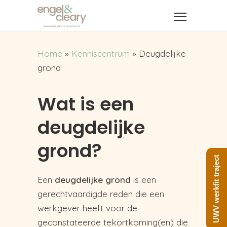
Home
»
Kenniscentrum
»
Deugdelijke
grond
Wat is een
deugdelijke
grond?
UWV werkfit traject
Een
deugdelijke grond
is een
gerechtvaardigde reden die een
werkgever heeft voor de
geconstateerde tekortkoming(en) die