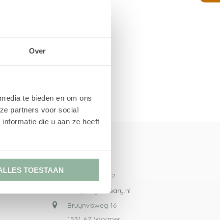
Over
 media te bieden en om ons
ze partners voor social
nformatie die u aan ze heeft
Contact
ALLES TOESTAAN
075 - 207 30 12
info@engelcleary.nl
Bruynvisweg 16
1531 AZ Wormer