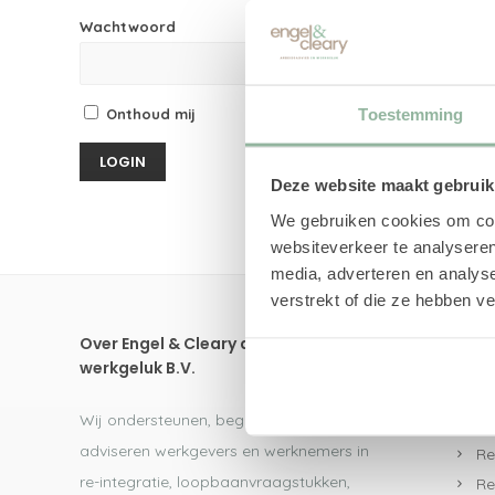
Wachtwoord
Toestemming
Onthoud mij
Deze website maakt gebruik
We gebruiken cookies om cont
websiteverkeer te analyseren
media, adverteren en analys
verstrekt of die ze hebben v
Over Engel & Cleary arbeidsadvies en
Dire
werkgeluk B.V.
UW
Wij ondersteunen, begeleiden en
Re
adviseren werkgevers en werknemers in
Re
re-integratie, loopbaanvraagstukken,
Re