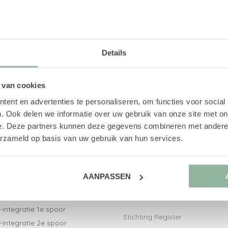
Details
 van cookies
ent en advertenties te personaliseren, om functies voor social
. Ook delen we informatie over uw gebruik van onze site met on
e. Deze partners kunnen deze gegevens combineren met andere i
erzameld op basis van uw gebruik van hun services.
ct naar
Aangesloten bij
AANPASSEN
V-trajecten
Nederlandse Vereniging voor
-integratiebegeleiding
Arbeidsdeskundigen
-integratie 1e spoor
Stichting Register
-integratie 2e spoor