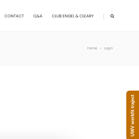
|
CONTACT
Q&A
CLUB ENGEL & CLEARY
Home
Login
UWV werkfit traject