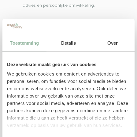
advies en persoonlijke ontwikkeling.
Direct naar
UWV-trajecten
Toestemming
Details
Over
Re-integratiebegeleiding
Re-integratie 1e spoor
Deze website maakt gebruik van cookies
Re-integratie 2e spoor
We gebruiken cookies om content en advertenties te
Re-integratie 1e en 2e spoor
personaliseren, om functies voor social media te bieden
Loopbaanbegeleiding
en om ons websiteverkeer te analyseren. Ook delen we
Loopbaancheck
informatie over uw gebruik van onze site met onze
Loopbaananalyse
partners voor social media, adverteren en analyse. Deze
AD onderzoek en advies
partners kunnen deze gegevens combineren met andere
AD onderzoek
informatie die u aan ze heeft verstrekt of die ze hebben
verzameld op basis van uw gebruik van hun services.
Outplacement
Kenniscentrum