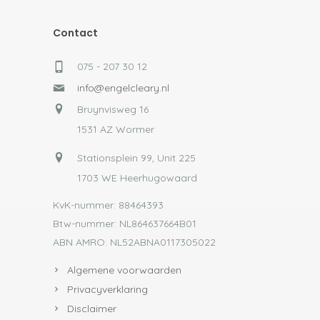
Contact
075 - 207 30 12
info@engelcleary.nl
Bruynvisweg 16
1531 AZ Wormer
Stationsplein 99, Unit 225
1703 WE Heerhugowaard
KvK-nummer: 88464393
Btw-nummer: NL864637664B01
ABN AMRO: NL52ABNA0117305022
Algemene voorwaarden
Privacyverklaring
Disclaimer